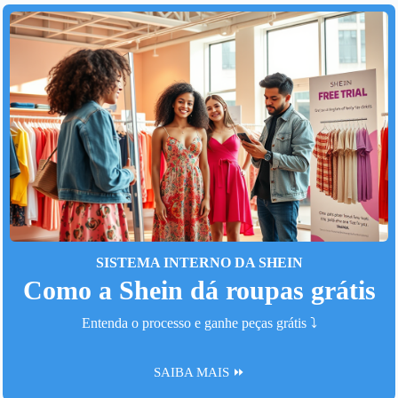
SISTEMA INTERNO DA SHEIN
Como a Shein dá roupas grátis
Entenda o processo e ganhe peças grátis ⤵️
SAIBA MAIS ⏩