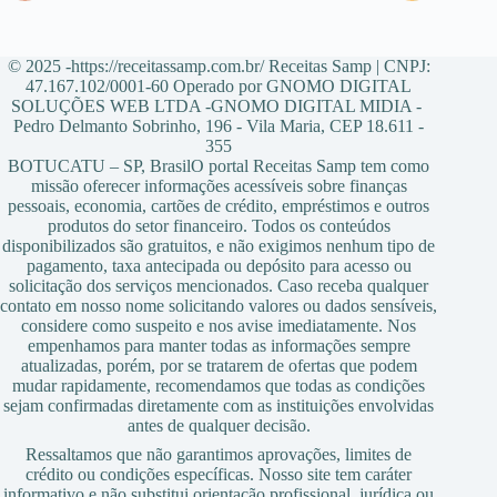
© 2025 -https://receitassamp.com.br/ Receitas Samp | CNPJ:
47.167.102/0001-60 Operado por GNOMO DIGITAL
SOLUÇÕES WEB LTDA -GNOMO DIGITAL MIDIA -
Pedro Delmanto Sobrinho, 196 - Vila Maria, CEP 18.611 -
355
BOTUCATU – SP, BrasilO portal Receitas Samp tem como
missão oferecer informações acessíveis sobre finanças
pessoais, economia, cartões de crédito, empréstimos e outros
produtos do setor financeiro. Todos os conteúdos
disponibilizados são gratuitos, e não exigimos nenhum tipo de
pagamento, taxa antecipada ou depósito para acesso ou
solicitação dos serviços mencionados. Caso receba qualquer
contato em nosso nome solicitando valores ou dados sensíveis,
considere como suspeito e nos avise imediatamente. Nos
empenhamos para manter todas as informações sempre
atualizadas, porém, por se tratarem de ofertas que podem
mudar rapidamente, recomendamos que todas as condições
sejam confirmadas diretamente com as instituições envolvidas
antes de qualquer decisão.
Ressaltamos que não garantimos aprovações, limites de
crédito ou condições específicas. Nosso site tem caráter
informativo e não substitui orientação profissional, jurídica ou