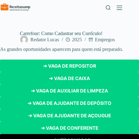
Pular
para
o
conteúdo
Carrefour: Como Cadastrar seu Currículo!
Redator Lucas
2025
Empregos
As grandes oportunidades aparecem para quem está preparado.
➔ VAGA DE REPOSITOR
➔ VAGA DE CAIXA
➔ VAGA DE AUXILIAR DE LIMPEZA
➔ VAGA DE AJUDANTE DE DEPÓSITO
➔ VAGA DE AJUDANTE DE AÇOUGUE
➔ VAGA DE CONFERENTE