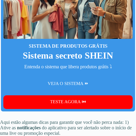
SISTEMA DE PRODUTOS GRÁTIS
Sistema secreto SHEIN
Entenda o sistema que libera produtos grátis ⤵️
VEJA O SISTEMA ⏩
TESTE AGORA ⏮️
Aqui estão algumas dicas para garantir que você não perca nada: 1)
Ative as
notificações
do aplicativo para ser alertado sobre o início de
uma live ou promoção especial.