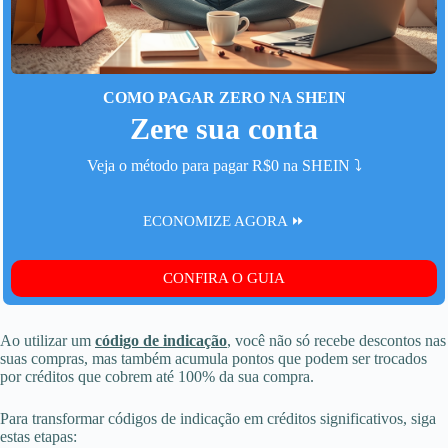
COMO PAGAR ZERO NA SHEIN
Zere sua conta
Veja o método para pagar R$0 na SHEIN ⤵️
ECONOMIZE AGORA ⏩
CONFIRA O GUIA
Ao utilizar um
código de indicação
, você não só recebe descontos nas
suas compras, mas também acumula pontos que podem ser trocados
por créditos que cobrem até 100% da sua compra.
Para transformar códigos de indicação em créditos significativos, siga
estas etapas: