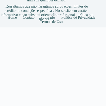
antes de qualquer decisão.
Ressaltamos que não garantimos aprovações, limites de
crédito ou condições específicas. Nosso site tem caráter
informativo e não substitui orientação profissional, jurídica ou
Home
Contato
Sobre nós
Política de Privacidade
financeira.
Termos de Uso