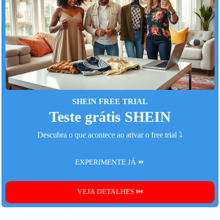
SHEIN FREE TRIAL
Teste grátis SHEIN
Descubra o que acontece ao ativar o free trial ⤵️
EXPERIMENTE JÁ ⏩
VEJA DETALHES ⏮️