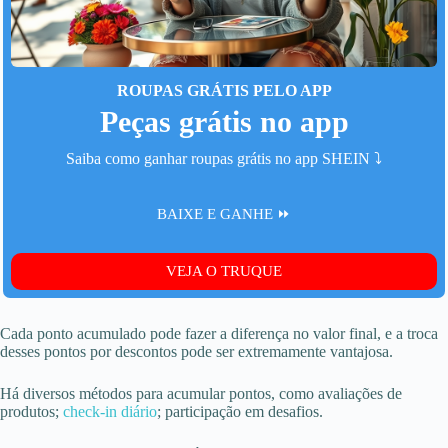
ROUPAS GRÁTIS PELO APP
Peças grátis no app
Saiba como ganhar roupas grátis no app SHEIN ⤵️
BAIXE E GANHE ⏩
VEJA O TRUQUE
Cada ponto acumulado pode fazer a diferença no valor final, e a troca
desses pontos por descontos pode ser extremamente vantajosa.
Há diversos métodos para acumular pontos, como avaliações de
produtos;
check-in diário
; participação em desafios.