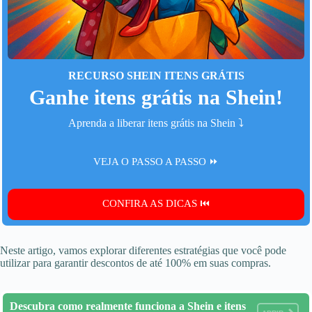
RECURSO SHEIN ITENS GRÁTIS
Ganhe itens grátis na Shein!
Aprenda a liberar itens grátis na Shein ⤵️
VEJA O PASSO A PASSO ⏩
CONFIRA AS DICAS ⏮️
Neste artigo, vamos explorar diferentes estratégias que você pode
utilizar para garantir descontos de até 100% em suas compras.
Descubra como realmente funciona a Shein e itens