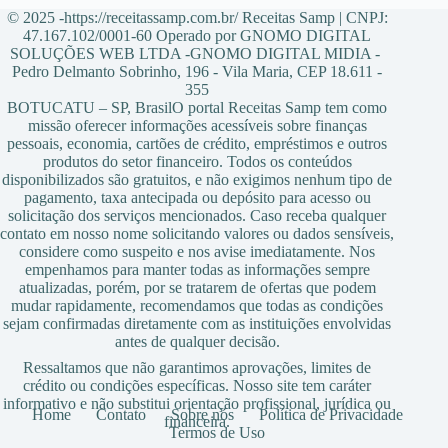
© 2025 -https://receitassamp.com.br/ Receitas Samp | CNPJ:
47.167.102/0001-60 Operado por GNOMO DIGITAL
SOLUÇÕES WEB LTDA -GNOMO DIGITAL MIDIA -
Pedro Delmanto Sobrinho, 196 - Vila Maria, CEP 18.611 -
355
BOTUCATU – SP, BrasilO portal Receitas Samp tem como
missão oferecer informações acessíveis sobre finanças
pessoais, economia, cartões de crédito, empréstimos e outros
produtos do setor financeiro. Todos os conteúdos
disponibilizados são gratuitos, e não exigimos nenhum tipo de
pagamento, taxa antecipada ou depósito para acesso ou
solicitação dos serviços mencionados. Caso receba qualquer
contato em nosso nome solicitando valores ou dados sensíveis,
considere como suspeito e nos avise imediatamente. Nos
empenhamos para manter todas as informações sempre
atualizadas, porém, por se tratarem de ofertas que podem
mudar rapidamente, recomendamos que todas as condições
sejam confirmadas diretamente com as instituições envolvidas
antes de qualquer decisão.
Ressaltamos que não garantimos aprovações, limites de
crédito ou condições específicas. Nosso site tem caráter
informativo e não substitui orientação profissional, jurídica ou
Home
Contato
Sobre nós
Política de Privacidade
financeira.
Termos de Uso