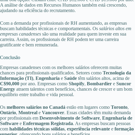
A análise de dados em Recursos Humanos também está crescendo,
ajudando na eficiência do recrutamento.
Com a demanda por profissionais de RH aumentando, as empresas
buscam habilidades técnicas e comportamentais. Os
salários altos em
empresas canadenses
são uma realidade para quem investe em sua
carreira. Assim, os profissionais de RH podem ter uma carreira
gratificante e bem remunerada.
Conclusão
Empresas canadenses com os melhores salários oferecem muitas
chances para profissionais qualificados. Setores como
Tecnologia da
Informação (TI)
,
Engenharia
e
Saúde
têm salários altos, acima de
C$90,000
por ano. Empresas como
Shopify
,
Bombardier
e
Suncor
Energy
atraem talentos com benefícios, chances de crescer e um bom
equilíbrio entre trabalho e vida pessoal.
Os
melhores salários no Canadá
estão em lugares como
Toronto
,
Ontário
,
Montreal
e
Vancouver
. Essas cidades têm muita demanda
por profissionais em
Desenvolvimento de Software
,
Engenharia de
Software
e
Enfermagem Registrada
. As empresas buscam pessoas
com
habilidades técnicas sólidas
,
experiência relevante
e
formação
superior
, oferecendo bons salários e benefícios.