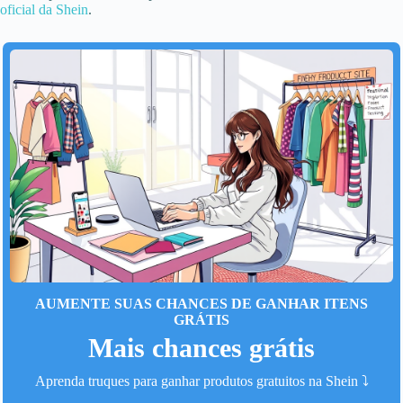
oficial da Shein
.
AUMENTE SUAS CHANCES DE GANHAR ITENS
GRÁTIS
Mais chances grátis
Aprenda truques para ganhar produtos gratuitos na Shein ⤵️