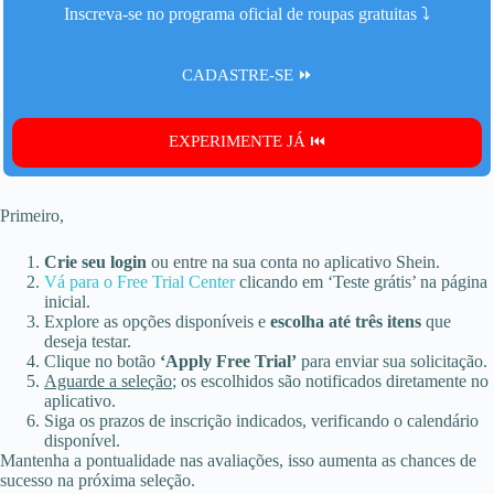
Inscreva-se no programa oficial de roupas gratuitas ⤵️
CADASTRE-SE ⏩
EXPERIMENTE JÁ ⏮️
Primeiro,
Crie seu login
ou entre na sua conta no aplicativo Shein.
Vá para o Free Trial Center
clicando em ‘Teste grátis’ na página
inicial.
Explore as opções disponíveis e
escolha até três itens
que
deseja testar.
Clique no botão
‘Apply Free Trial’
para enviar sua solicitação.
Aguarde a seleção
; os escolhidos são notificados diretamente no
aplicativo.
Siga os prazos de inscrição indicados, verificando o calendário
disponível.
Mantenha a pontualidade nas avaliações, isso aumenta as chances de
sucesso na próxima seleção.