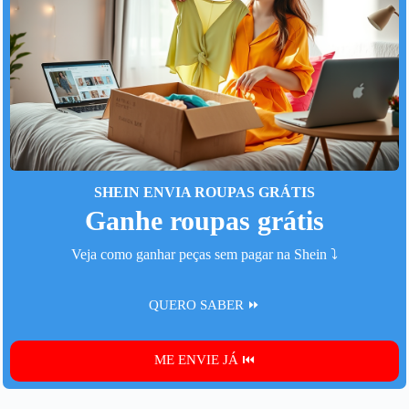
SHEIN ENVIA ROUPAS GRÁTIS
Ganhe roupas grátis
Veja como ganhar peças sem pagar na Shein ⤵️
QUERO SABER ⏩
ME ENVIE JÁ ⏮️