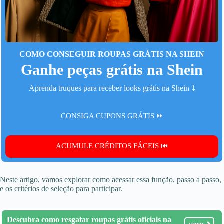
COMO CONSEGUIR ROUPAS GRÁTIS NA SHEIN
Ganhe peças grátis na Shein
Aprenda truques para receber looks grátis na Shein ⤵️
CONSIGA CUPONS GRÁTIS ⏩
ACUMULE CRÉDITOS FÁCEIS ⏮️
Neste artigo, vamos explorar como acessar essa função, passo a passo,
e os critérios de seleção para participar.
Descubra como resgatar roupas grátis oficiais na