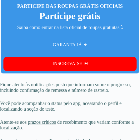
PARTICIPE DAS ROUPAS GRÁTIS OFICIAIS
Participe grátis
Saiba como entrar na lista oficial de roupas gratuitas ⤵️
GARANTA JÁ ⏩
INSCREVA-SE ⏮️
Fique atento às notificações push que informam sobre o progresso,
incluindo confirmação de remessa e número de rastreio.
Você pode acompanhar o status pelo app, acessando o perfil e
localizando a seção de teste.
Atente-se aos
prazos críticos
de recebimento que variam conforme a
localização.