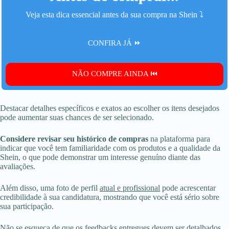
Veja esta dica essencial antes da sua compra na Shein ⤵️
CONFIRA JÁ ⏩
NÃO COMPRE AINDA ⏮️
Destacar detalhes específicos e exatos ao escolher os itens desejados
pode aumentar suas chances de ser selecionado.
Considere revisar seu histórico de compras
na plataforma para
indicar que você tem familiaridade com os produtos e a qualidade da
Shein, o que pode demonstrar um interesse genuíno diante das
avaliações.
Além disso, uma foto de perfil
atual e profissional
pode acrescentar
credibilidade à sua candidatura, mostrando que você está sério sobre
sua participação.
Não se esqueça de que os feedbacks entregues devem ser detalhados,