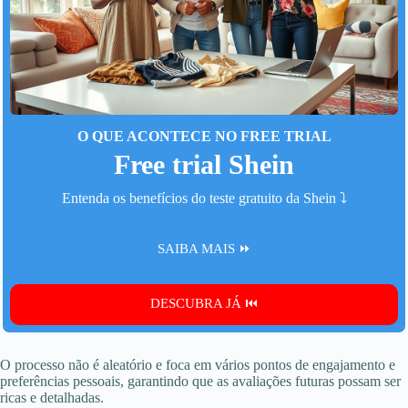
O QUE ACONTECE NO FREE TRIAL
Free trial Shein
Entenda os benefícios do teste gratuito da Shein ⤵️
SAIBA MAIS ⏩
DESCUBRA JÁ ⏮️
O processo não é aleatório e foca em vários pontos de engajamento e
preferências pessoais, garantindo que as avaliações futuras possam ser
ricas e detalhadas.