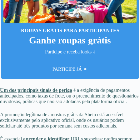
ROUPAS GRÁTIS PARA PARTICIPANTES
Ganhe roupas grátis
Participe e receba looks ⤵️
PARTICIPE JÁ ⏩
Um dos principais sinais de perigo
é a exigência de pagamentos
antecipados, como taxas de frete, ou o preenchimento de questionários
duvidosos, práticas que não são adotadas pela plataforma oficial.
A promoção legítima de amostras grátis da Shein está acessível
exclusivamente pelo aplicativo oficial, onde os usuários podem
solicitar até três produtos por semana sem custos adicionais.
É essencial
aprender a identificar
URLs suspeitas: prefira sempre