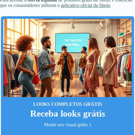
que os consumidores utilizem o
aplicativo oficial da Shein
.
LOOKS COMPLETOS GRÁTIS
Receba looks grátis
Monte seu visual grátis ⤵️