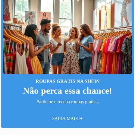
ROUPAS GRÁTIS NA SHEIN
Não perca essa chance!
Participe e receba roupas grátis ⤵️
SAIBA MAIS ⏩