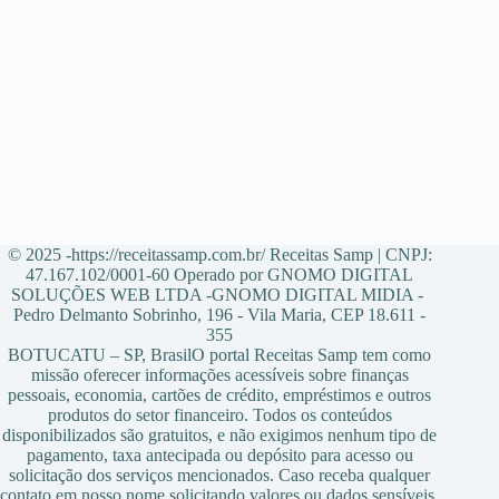
© 2025 -https://receitassamp.com.br/ Receitas Samp | CNPJ:
47.167.102/0001-60 Operado por GNOMO DIGITAL
SOLUÇÕES WEB LTDA -GNOMO DIGITAL MIDIA -
Pedro Delmanto Sobrinho, 196 - Vila Maria, CEP 18.611 -
355
BOTUCATU – SP, BrasilO portal Receitas Samp tem como
missão oferecer informações acessíveis sobre finanças
pessoais, economia, cartões de crédito, empréstimos e outros
produtos do setor financeiro. Todos os conteúdos
disponibilizados são gratuitos, e não exigimos nenhum tipo de
pagamento, taxa antecipada ou depósito para acesso ou
solicitação dos serviços mencionados. Caso receba qualquer
contato em nosso nome solicitando valores ou dados sensíveis,