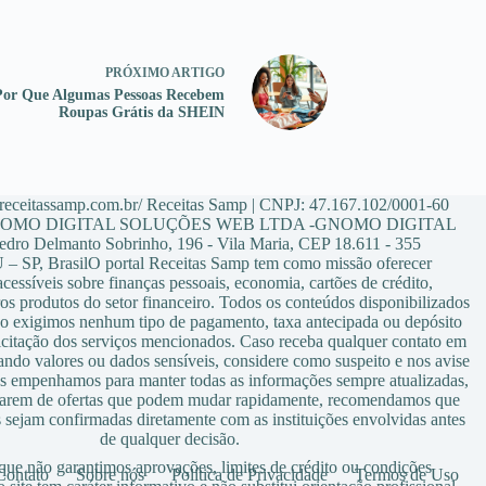
PRÓXIMO
ARTIGO
Por Que Algumas Pessoas Recebem
Roupas Grátis da SHEIN
/receitassamp.com.br/ Receitas Samp | CNPJ: 47.167.102/0001-60
 GNOMO DIGITAL SOLUÇÕES WEB LTDA -GNOMO DIGITAL
dro Delmanto Sobrinho, 196 - Vila Maria, CEP 18.611 - 355
SP, BrasilO portal Receitas Samp tem como missão oferecer
cessíveis sobre finanças pessoais, economia, cartões de crédito,
os produtos do setor financeiro. Todos os conteúdos disponibilizados
não exigimos nenhum tipo de pagamento, taxa antecipada ou depósito
licitação dos serviços mencionados. Caso receba qualquer contato em
ando valores ou dados sensíveis, considere como suspeito e nos avise
s empenhamos para manter todas as informações sempre atualizadas,
atarem de ofertas que podem mudar rapidamente, recomendamos que
 sejam confirmadas diretamente com as instituições envolvidas antes
de qualquer decisão.
que não garantimos aprovações, limites de crédito ou condições
Contato
Sobre nós
Política de Privacidade
Termos de Uso