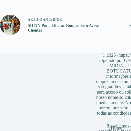
ARTIGO
ANTERIOR
SHEIN Pode Liberar Roupas Sem Avisar
Clientes
© 2025 -https:/
Operado por
MIDIA - Pe
BOTUCATU – 
informações a
empréstimos e outr
são gratuitos, e 
para acesso ou so
nosso nome solicit
imediatamente. No
porém, por se tr
todas as condições
Ressaltamos 
Home