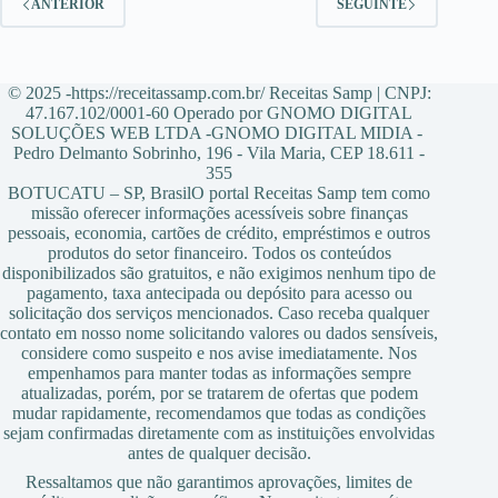
ANTERIOR
SEGUINTE
© 2025 -https://receitassamp.com.br/ Receitas Samp | CNPJ:
47.167.102/0001-60 Operado por GNOMO DIGITAL
SOLUÇÕES WEB LTDA -GNOMO DIGITAL MIDIA -
Pedro Delmanto Sobrinho, 196 - Vila Maria, CEP 18.611 -
355
BOTUCATU – SP, BrasilO portal Receitas Samp tem como
missão oferecer informações acessíveis sobre finanças
pessoais, economia, cartões de crédito, empréstimos e outros
produtos do setor financeiro. Todos os conteúdos
disponibilizados são gratuitos, e não exigimos nenhum tipo de
pagamento, taxa antecipada ou depósito para acesso ou
solicitação dos serviços mencionados. Caso receba qualquer
contato em nosso nome solicitando valores ou dados sensíveis,
considere como suspeito e nos avise imediatamente. Nos
empenhamos para manter todas as informações sempre
atualizadas, porém, por se tratarem de ofertas que podem
mudar rapidamente, recomendamos que todas as condições
sejam confirmadas diretamente com as instituições envolvidas
antes de qualquer decisão.
Ressaltamos que não garantimos aprovações, limites de