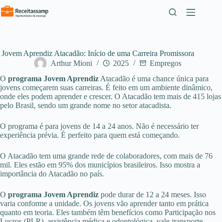
Pular
para
o
conteúdo
Jovem Aprendiz Atacadão: Início de uma Carreira Promissora
Arthur Mioni
2025
Empregos
O
programa Jovem Aprendiz
Atacadão é uma chance única para
jovens começarem suas carreiras. É feito em um ambiente dinâmico,
onde eles podem aprender e crescer. O Atacadão tem mais de 415 lojas
pelo Brasil, sendo um grande nome no setor atacadista.
O programa é para jovens de 14 a 24 anos. Não é necessário ter
experiência prévia. É perfeito para quem está começando.
O Atacadão tem uma grande rede de colaboradores, com mais de 76
mil. Eles estão em 95% dos municípios brasileiros. Isso mostra a
importância do Atacadão no país.
O
programa Jovem Aprendiz
pode durar de 12 a 24 meses. Isso
varia conforme a unidade. Os jovens vão aprender tanto em prática
quanto em teoria. Eles também têm benefícios como Participação nos
Lucros (PLR), assistência médica e odontológica, vale-transporte,