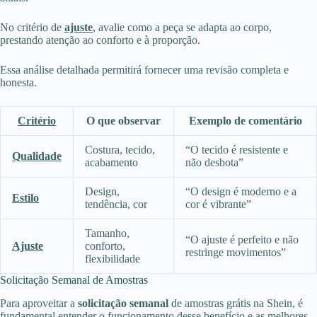
No critério de
ajuste
, avalie como a peça se adapta ao corpo,
prestando atenção ao conforto e à proporção.
Essa análise detalhada permitirá fornecer uma revisão completa e
honesta.
Critério
O que observar
Exemplo de comentário
Costura, tecido,
“O tecido é resistente e
Qualidade
acabamento
não desbota”
Design,
“O design é moderno e a
Estilo
tendência, cor
cor é vibrante”
Tamanho,
“O ajuste é perfeito e não
Ajuste
conforto,
restringe movimentos”
flexibilidade
Solicitação Semanal de Amostras
Para aproveitar a
solicitação semanal
de amostras grátis na Shein, é
fundamental entender o funcionamento desse benefício e as melhores