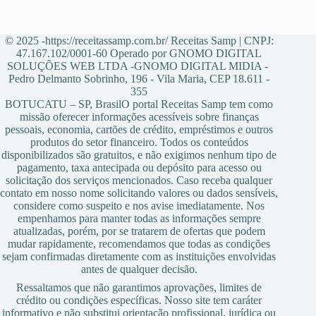
© 2025 -https://receitassamp.com.br/ Receitas Samp | CNPJ:
47.167.102/0001-60 Operado por GNOMO DIGITAL
SOLUÇÕES WEB LTDA -GNOMO DIGITAL MIDIA -
Pedro Delmanto Sobrinho, 196 - Vila Maria, CEP 18.611 -
355
BOTUCATU – SP, BrasilO portal Receitas Samp tem como
missão oferecer informações acessíveis sobre finanças
pessoais, economia, cartões de crédito, empréstimos e outros
produtos do setor financeiro. Todos os conteúdos
disponibilizados são gratuitos, e não exigimos nenhum tipo de
pagamento, taxa antecipada ou depósito para acesso ou
solicitação dos serviços mencionados. Caso receba qualquer
contato em nosso nome solicitando valores ou dados sensíveis,
considere como suspeito e nos avise imediatamente. Nos
empenhamos para manter todas as informações sempre
atualizadas, porém, por se tratarem de ofertas que podem
mudar rapidamente, recomendamos que todas as condições
sejam confirmadas diretamente com as instituições envolvidas
antes de qualquer decisão.
Ressaltamos que não garantimos aprovações, limites de
crédito ou condições específicas. Nosso site tem caráter
informativo e não substitui orientação profissional, jurídica ou