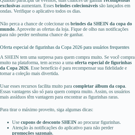
Quando participar de eventos, suas chances de ganhar
recompensas
exclusivas
aumentam. Esses
brindes colecionáveis
são lançados em
ondas. Verifique o aplicativo todos os dias.
Não perca a chance de colecionar os
brindes da SHEIN da copa do
mundo
. Aproveite as ofertas da loja. Fique de olho nas notificações
para não perder nenhuma chance de ganhar.
Oferta especial de figurinhas da Copa 2026 para usuários frequentes
A SHEIN tem uma surpresa para quem compra muito. Se você compra
muito na plataforma, tem acesso a uma
oferta especial de figurinhas
da Copa 2026
. Esse benefício é para recompensar sua fidelidade e
tornar a coleção mais divertida.
Usar esses recursos facilita muito para
completar álbum da copa
.
Essas vantagens são só para quem compra muito. Assim, os usuários
mais assíduos têm vantagem para encontrar as figurinhas raras.
Para tirar o máximo proveito, siga algumas dicas:
Use
cupons de desconto SHEIN
ao procurar figurinhas.
Atenção às notificações do aplicativo para não perder
promoções sazonais
.