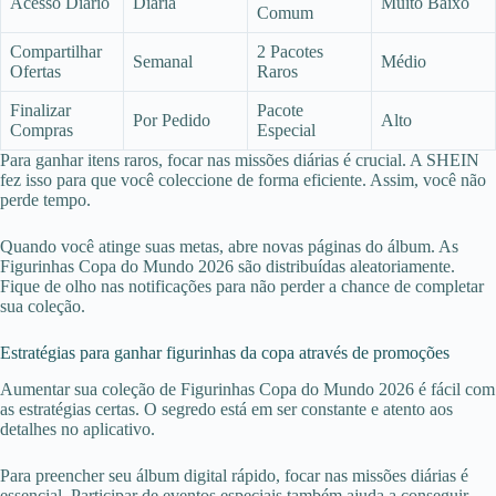
Acesso Diário
Diária
Muito Baixo
Comum
Compartilhar
2 Pacotes
Semanal
Médio
Ofertas
Raros
Finalizar
Pacote
Por Pedido
Alto
Compras
Especial
Para ganhar itens raros, focar nas missões diárias é crucial. A SHEIN
fez isso para que você coleccione de forma eficiente. Assim, você não
perde tempo.
Quando você atinge suas metas, abre novas páginas do álbum. As
Figurinhas Copa do Mundo 2026 são distribuídas aleatoriamente.
Fique de olho nas notificações para não perder a chance de completar
sua coleção.
Estratégias para ganhar figurinhas da copa através de promoções
Aumentar sua coleção de Figurinhas Copa do Mundo 2026 é fácil com
as estratégias certas. O segredo está em ser constante e atento aos
detalhes no aplicativo.
Para preencher seu álbum digital rápido, focar nas missões diárias é
essencial. Participar de eventos especiais também ajuda a conseguir