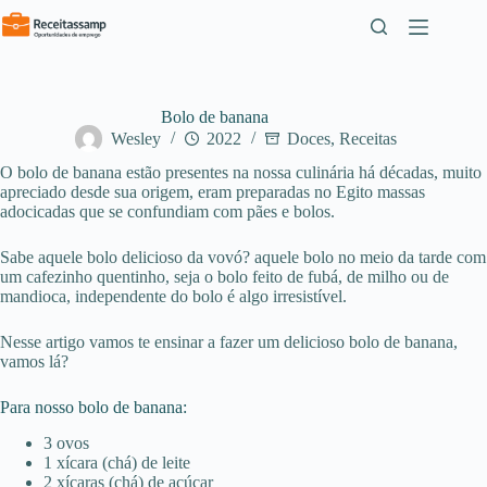
Pular
para
o
conteúdo
Bolo de banana
Wesley
2022
Doces
,
Receitas
O bolo de banana estão presentes na nossa culinária há décadas, muito
apreciado desde sua origem, eram preparadas no Egito massas
adocicadas que se confundiam com pães e bolos.
Sabe aquele bolo delicioso da vovó? aquele bolo no meio da tarde com
um cafezinho quentinho, seja o bolo feito de fubá, de milho ou de
mandioca, independente do bolo é algo irresistível.
Nesse artigo vamos te ensinar a fazer um delicioso bolo de banana,
vamos lá?
Para nosso bolo de banana:
3 ovos
1 xícara (chá) de leite
2 xícaras (chá) de açúcar