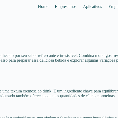
Home
Empréstimos
Aplicativos
Empr
onhecido por seu sabor refrescante e irresistível. Combina morangos fr
asso para preparar essa deliciosa bebida e explorar algumas variações p
 uma textura cremosa ao drink. É um ingrediente chave para equilibrar
ondensado também oferece pequenas quantidades de cálcio e proteínas.
ês e antioxidantes, que ajudam a fortalecer o sistema imunológico e a