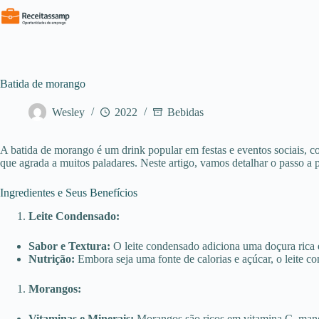
Pular
para
o
conteúdo
Batida de morango
Wesley
2022
Bebidas
A batida de morango é um drink popular em festas e eventos sociais, c
que agrada a muitos paladares. Neste artigo, vamos detalhar o passo a p
Ingredientes e Seus Benefícios
Leite Condensado:
Sabor e Textura:
O leite condensado adiciona uma doçura rica e
Nutrição:
Embora seja uma fonte de calorias e açúcar, o leite c
Morangos:
Vitaminas e Minerais:
Morangos são ricos em vitamina C, mangan