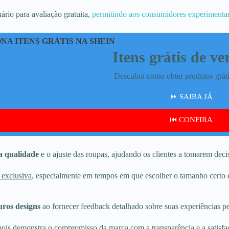
ário para avaliação gratuita,
permitindo aos consumidores experimenta
NA ITENS GRÁTIS NA SHEIN
Itens grátis de v
Descubra como obter produtos gráti
⏩ SAIBA JÁ
⏮️ CONFIRA
a qualidade
e o ajuste das roupas, ajudando os clientes a tomarem dec
exclusiva
, especialmente em tempos em que escolher o tamanho certo e
uros designs
ao fornecer feedback detalhado sobre suas experiências pe
 pois demonstra o compromisso da marca com a transparência e a satisfa