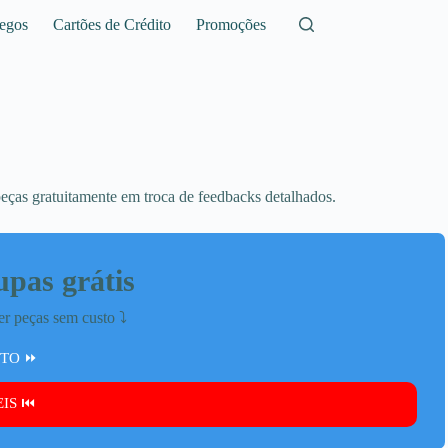
egos
Cartões de Crédito
Promoções
eças gratuitamente em troca de feedbacks detalhados.
upas grátis
r peças sem custo ⤵️
ETO ⏩
IS ⏮️