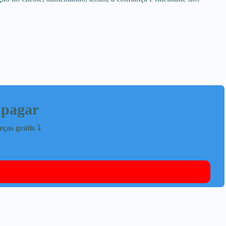
 pagar
as grátis ⤵️