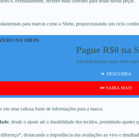
iões e, eventualmente, receber mais convites para testar novas peças.
fundamentais para marcas como a Shein, proporcionando um ciclo contí
ZERO NA SHEIN
Pague R$0 na S
Aprenda truques para zerar sua 
⏩ DESCUBRA
⏮️ SAIBA MAIS
z em uma valiosa fonte de informações para a marca.
idade
, desde o ajuste até a durabilidade dos tecidos, permitindo ajustes
 a diferença*, destacando a importância das avaliações ao vivo e detalh