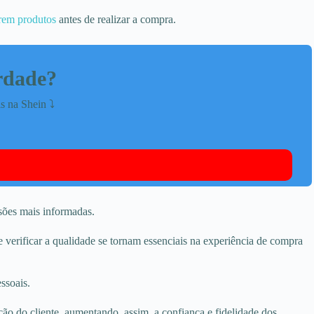
rem produtos
antes de realizar a compra.
erdade?
s na Shein ⤵️
isões mais informadas.
 verificar a qualidade se tornam essenciais na experiência de compra
ssoais.
ção do cliente, aumentando, assim, a confiança e fidelidade dos