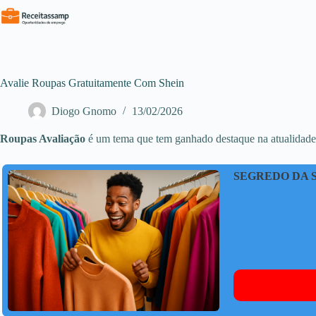
Pular
para
o
conteúdo
Avalie Roupas Gratuitamente Com Shein
Diogo Gnomo
13/02/2026
Roupas Avaliação
é um tema que tem ganhado destaque na atualidade, 
SEGREDO DA 